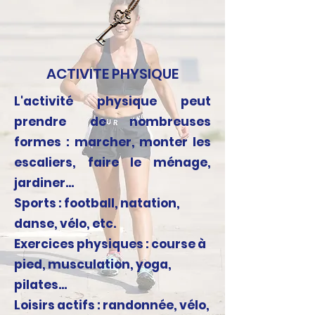
ACTIVITE PHYSIQUE
L'activité physique peut
prendre de nombreuses
formes : marcher, monter les
escaliers, faire le ménage,
jardiner...
Sports : football, natation,
danse, vélo, etc.
Exercices physiques : course à
pied, musculation, yoga,
pilates...
Loisirs actifs : randonnée, vélo,